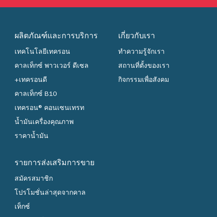
ผลิตภัณฑ์และการบริการ
เกี่ยวกับเรา
เทคโนโลยีเทครอน
ทำความรู้จักเรา
คาลเท็กซ์ พาวเวอร์ ดีเซล
สถานที่ตั้งของเรา
+เทครอนดี
กิจกรรมเพื่อสังคม
คาลเท็กซ์ B10
เทครอน® คอนเซนเทรท
น้ำมันเครื่องคุณภาพ
ราคาน้ำมัน
รายการส่งเสริมการขาย
สมัครสมาชิก
โปรโมชั่นล่าสุดจากคาล
เท็กซ์