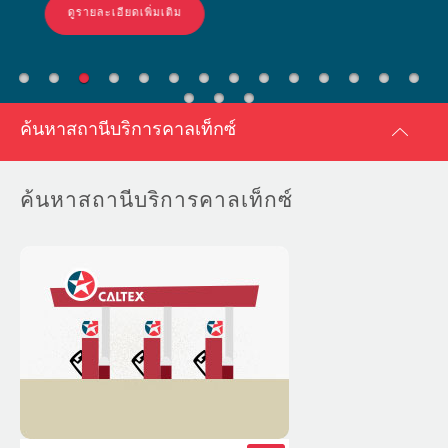
ดูรายละเอียดเพิ่มเติม
ค้นหาสถานีบริการคาลเท็กซ์
ค้นหาสถานีบริการคาลเท็กซ์