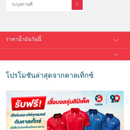
ราคาน้ำมันวันนี้
โปรโมชันล่าสุดจากคาลเท็กซ์