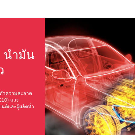
บโลก แต่ยังมุ่ง
คลื่อนธุรกิจไทย