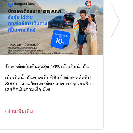
รับเครดิตเงินคืนสูงสุด 10% เมื่อเติมน้ำมันครบทุก 800 บาท
เมื่อเติมน้ำมันคาลเท็กซ์ขั้นต่ำต่อเซลล์สลิป
แลกรั
800 บ. ผ่านบัตรเครดิตธนาคารกรุงเทพรับ
นบัต
เครดิตเงินตามเงื่อนไข
คะแน
อ่านเพิ่มเติม
อ่าน