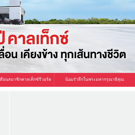
ึกในพระมหากรุณาธิคุณ
น้อมรำลึกในพระมหากรุณาธิคุณ
แก๊สโซฮอล์ E20
ดีเซล เทครอน® ดี