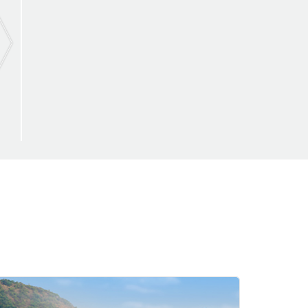
BHT
BHT
30.99
36.69