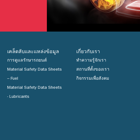
เคล็ดลับและแหล่งข้อมูล
เกี่ยวกับเรา
การดูแลรักษารถยนต์
ทำความรู้จักเรา
Material Safety Data Sheets
สถานที่ตั้งของเรา
– Fuel
กิจกรรมเพื่อสังคม
Material Safety Data Sheets
- Lubricants