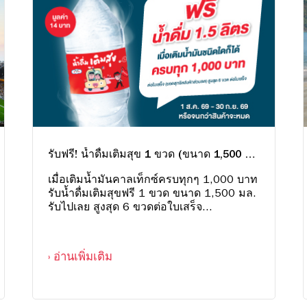
รับฟรี! น้ำดื่มเติมสุข 1 ขวด (ขนาด 1,500 มล.)
เมื่อเติมน้ำมันคาลเท็กซ์ครบทุกๆ 1,000 บาท
รับน้ำดื่มเติมสุขฟรี 1 ขวด ขนาด 1,500 มล.
รับไปเลย สูงสุด 6 ขวดต่อใบเสร็จ...
อ่านเพิ่มเติม