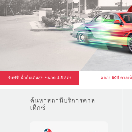
ดูรายละเอียด คลิก
ฉลอง 90ปี คาลเท็กซ์
รับฟรี! เสื้อบอลรุ่นลิมิเต็ด 
ค้นหาสถานีบริการคาล
เท็กซ์
โกลด์ 95 เทครอน®