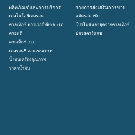
เดือนเกิดตา
ผลิตภัณฑ์และการบริการ
รายการส่งเสริมการขาย
ต้น ทั้งนี้ ท
เทคโนโลยีเทครอน
สมัครสมาชิก
ทะเบียนสำเร
คาลเท็กซ์ พาวเวอร์ ดีเซล +เท
โปรโมชั่นล่าสุดจากคาลเท็กซ์
เท่านั้น และ
ครอนดี
บัตรสตาร์แคช
กรณีที่ท่าน
คาลเท็กซ์ B10
คะแนนสะสมพ
เทครอน® คอนเซนเทรท
ต้น โปรดแจ้
น้ำมันเครื่องคุณภาพ
ทะเบียน ภายใ
ราคาน้ำมัน
หากท่านเกิด
เกิด ท่านสาม
ต้องไม่เกิน
สิทธิ์การรั
จำกัดสิทธิ์ก
บัญชีสมาชิก
สอบถามรายละเ