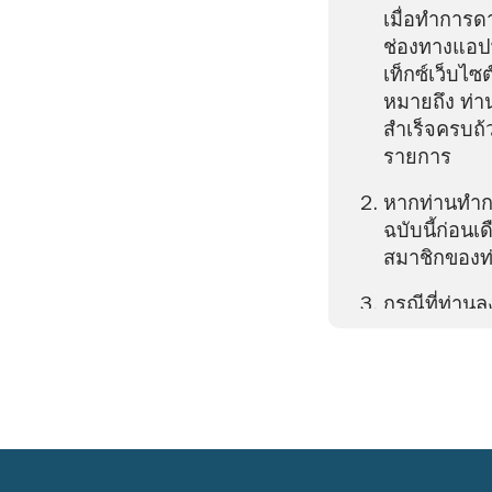
เมื่อทำการด
ช่องทางแอปพ
เท็กซ์เว็บไซ
หมายถึง ท่า
สำเร็จครบถ้
รายการ
หากท่านทำกา
ฉบับนี้ก่อน
สมาชิกของท่
กรณีที่ท่าน
สะสมพิเศษใน
ทะเบียนสมาช
หากท่านยังก
ขั้นตอนการส
เดือนเกิด จ
การยืนยันตั