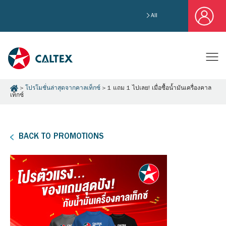
All
โปรโมชั่นล่าสุดจากคาลเท็กซ์
1 แถม 1 ไปเลย! เมื่อซื้อน้ำมันเครื่องคาล
เท็กซ์
BACK TO PROMOTIONS