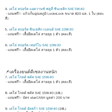
4. ⁠
เดโล่ สปอร์ต แอดวานซ์ ฟลูลี่ ซินเธติก SAE 5W-40⁠
- แถมฟรี✨ แก้วเก็บอุณหภูมิ LocknLock ขนาด 820 มล. 1 ใบ (คละ
สี)
5.
เดโล่ สปอร์ต ซินเธติก เบลนด์ SAE 10W-30⁠
- แถมฟรี✨ เสื้อยืดเดโล่ สายลุย 1 ตัว (คละสี)
6.
เดโล่ สปอร์ต เทอร์โบ SAE 10W-30⁠
- แถมฟรี✨ เสื้อยืดเดโล่ สายลุย 1 ตัว (คละสี)
📌เครื่องยนต์ดีเซลงานหนัก
7.
เดโล่ โกลด์ พลัส SAE 15W-40⁠
- แถมฟรี✨ เสื้อยืดเดโล่ สายลุย 1 ตัว (คละสี)
8. เดโล่ โกลด์ พลัส SAE 15W-40 (18L)⁠
- แถมฟรี✨ บัตร starCASH มูลค่า 200 บาท
9.
เดโล่ โกลด์ อัลตร้า SAE 15W-40
(18L)