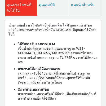
คุณประโยชน์ที่
คุณสมบัติ
แนะนำสำหรับ
จะได้รับ
น้ำยาหม้อน้ำ ฮาโวลีน® เอ็กซ์เทนเด็ด ไลฟ์ คูลแลนท์ พร้อม
สารป้องกันการแข็งตัวของน้ำมัน DEXCOOL มีคุณสมบัติดังต่อ
ไปนี้
ได้รับการรับรองจาก OEM
เป็นน้ำมันที่ตรงตามข้อกำหนดมาตรฐาน WSS-
M97B44-D, GM 6277, MB 325.3 ของรถฟอร์ด และ
ตรงตามข้อกำหนดมาตรฐาน TL 774F ของรถโฟล์คสวา
เกน
สามารถใช้งานได้หลากหลาย
เหมาะสำหรับใช้กับรถยนต์ที่ผลิตภายในประเทศ รถ
เอเชีย และรถยุโรป รถยนต์นั่งส่วนบุคคลที่ใช้น้ำมัน
ดีเซล รวมถึงรถไฮบริดรุ่นใหม่ๆ
มีการถ่ายเทความร้อน
สามารถถ่ายเทความร้อนได้ดีกว่า เมื่อเทียบกับผลิตภัณฑ์
สารทำความเย็นที่ใช้ซิลิกา