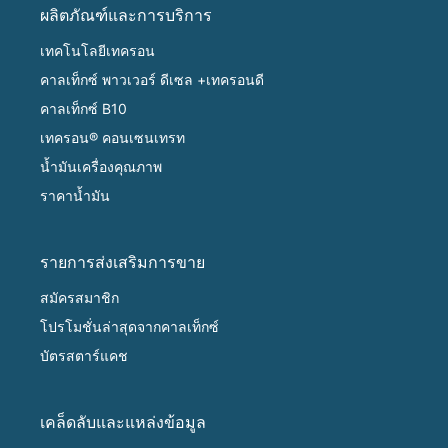
ผลิตภัณฑ์และการบริการ
เทคโนโลยีเทครอน
คาลเท็กซ์ พาวเวอร์ ดีเซล +เทครอนดี
คาลเท็กซ์ B10
เทครอน® คอนเซนเทรท
น้ำมันเครื่องคุณภาพ
ราคาน้ำมัน
รายการส่งเสริมการขาย
สมัครสมาชิก
โปรโมชั่นล่าสุดจากคาลเท็กซ์
บัตรสตาร์แคช
เคล็ดลับและแหล่งข้อมูล