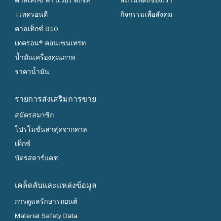
คาลเท็กซ์ พาวเวอร์ ดีเซล
สถานที่ตั้งของเรา
+เทครอนดี
กิจกรรมเพื่อสังคม
คาลเท็กซ์ B10
เทครอน® คอนเซนเทรท
น้ำมันเครื่องคุณภาพ
ราคาน้ำมัน
รายการส่งเสริมการขาย
สมัครสมาชิก
โปรโมชั่นล่าสุดจากคาล
เท็กซ์
บัตรสตาร์แคช
เคล็ดลับและแหล่งข้อมูล
การดูแลรักษารถยนต์
Material Safety Data