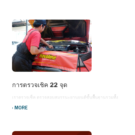
ตั้งแต่ปี 1904, ผลิตภัณฑ์ Havoline® คือน้ำมันหล่อลื่นเกรดพรี
เมี่ยม ให้การปกป้องเครื่องยนต์สำหรับรถยนต์ส่วนบุคคล
ประเภทเบนซิน ในขณะที่ Delo® คือ น้ำมันหล่อลื่นคุณภาพสูง
สำหรับเครื่องยนต์ดีเซล และน้ำยาหม้อน้ำ ที่ได้รับความไว้
วางใจจากผู้ขับขี่ ในการเลือกใช้สำหรับรถยนต์ประเภทรถ
ปิกอัพทั่วไป รวมถึงรถเพื่อการพาณิชย์ เช่นรถบรรทุกและรถบัส
โดยสาร มายาวนานกว่า 80 ปี
การตรวจเช็ค 22 จุด
เราตรวจเช็ค ตรวจสอบสมรรนะยานยนต์ขั้นพื้นฐานรวมทั้ง
สิ้น 22 จุด ซึ่งเป็นหัวใจสำคัญในการดูแลเชิงป้องกันโดยช่าง
MORE
มืออาชีพที่ได้รับการฝึกอบรมมาอย่างดี ลูกค้าจะได้รับความ
สะดวกสบาย ไร้ความกังวล