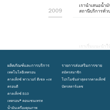
เรานำเสนอน้ำมั
2009
สถานีบริการทั่
เราเริ่มแนะนำใ
2006
บริการ 8 ประเท
ผลิตภัณฑ์และการบริการ
รายการส่งเสริมการขาย
เทคโนโลยีเทครอน
สมัครสมาชิก
2005
ChevronTexaco C
คาลเท็กซ์ พาวเวอร์ ดีเซล +เท
โปรโมชั่นล่าสุดจากคาลเท็กซ์
ครอนดี
บัตรสตาร์แคช
คาลเท็กซ์ B10
เทครอน® คอนเซนเทรท
2004
เราประกาศผลประ
น้ำมันเครื่องคุณภาพ