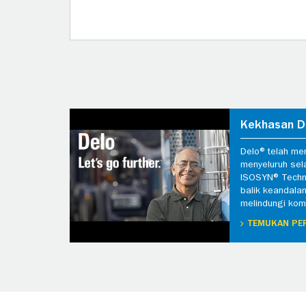
Kekhasan D
Delo® telah me
menyeluruh sel
ISOSYN® Techn
balik keandala
melindungi komp
TEMUKAN PE