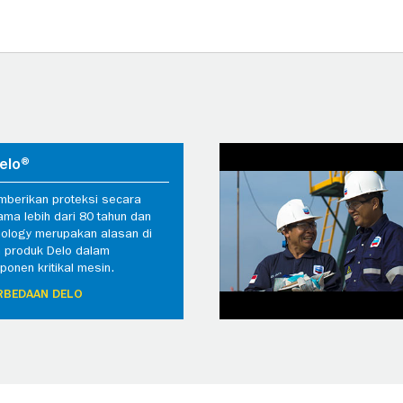
elo®
mberikan proteksi secara
ama lebih dari 80 tahun dan
ology merupakan alasan di
n produk Delo dalam
onen kritikal mesin.
RBEDAAN DELO