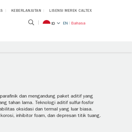
AS
KEBERLANJUTAN
LISENSI MEREK CALTEX
EN
Bahasa
ID
 parafinik dan mengandung paket aditif yang
ng tahan lama. Teknologi aditif sulfur-fosfor
ilitas oksidasi dan termal yang luar biasa.
orosi, inhibitor foam, dan depresan titik tuang.