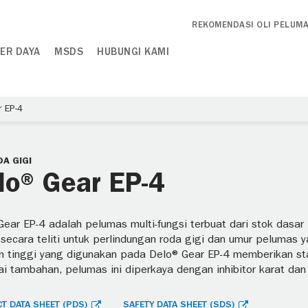
REKOMENDASI OLI PELUM
ER DAYA
MSDS
HUBUNGI KAMI
 EP-4
DA GIGI
lo® Gear EP-4
Gear EP-4 adalah pelumas multi-fungsi terbuat dari stok dasar
 secara teliti untuk perlindungan roda gigi dan umur pelumas ya
n tinggi yang digunakan pada Delo® Gear EP-4 memberikan stab
 tambahan, pelumas ini diperkaya dengan inhibitor karat dan k
T DATA SHEET (PDS)
SAFETY DATA SHEET (SDS)