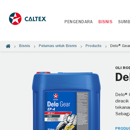
PENGENDARA
BISNIS
SUMB
Bisnis
Pelumas untuk Bisnis
Products
Delo® Gear
OLI RO
De
Delo® 
diracik
tekana
Sebagai
PRODUC