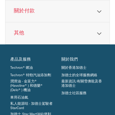
關於付款
其他
產品及服務
關於我們
Techron®燃油
關於香港加德士
Techron® 特勁汽油添加劑
加德士的全球服務網絡
潤滑油 - 金富力®
最新資訊:有關雪佛龍及香
(Havoline®) 和德樂®
港加德士
(Delo®) 機油
加德士社區服務
車用石油氣
私人能源咭 - 加德士駕駛者
StarCard
加德士 Star Mart油站便利