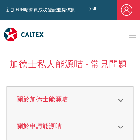
新加FUN咭會員成功登記並提供郵寄地址，即享獨家迎新汽油優惠券禮
All
加德士私人能源咭 - 常見問題
關於加德士能源咭
關於申請能源咭