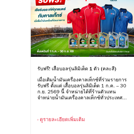
รับฟรี! เสื้อบอลรุ่นลิมิเต็ด 1 ตัว (คละสี)
เมื่อเติมน้ำมันเครื่องคาลเท็กซ์ที่ร่วมรายการ
รับฟรี ตั้งแต่ เสื้อบอลรุ่นลิมิเต็ด 1 ก.ค. – 30
ก.ย. 2569 นี้ จำหน่ายได้ที่ร้านตัวแทน
จำหน่ายน้ำมันเครื่องคาลเท็กซ์ทั่วประเทศ...
ดูรายละเอียดเพิ่มเติม