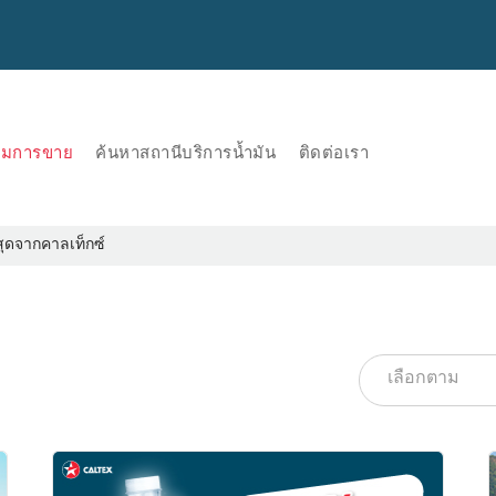
ริมการขาย
ค้นหาสถานีบริการน้ำมัน
ติดต่อเรา
สุดจากคาลเท็กซ์
เลือกตาม