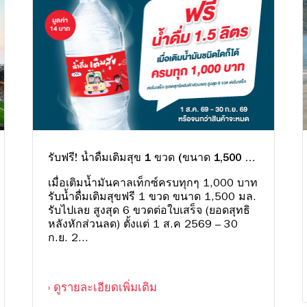
รับฟรี! น้ำดื่มเติมสุข 1 ขวด (ขนาด 1,500 มล.)
เมื่อเติมน้ำมันคาลเท็กซ์ครบทุกๆ 1,000 บาท
รับน้ำดื่มเติมสุขฟรี 1 ขวด ขนาด 1,500 มล.
รับไปเลย สูงสุด 6 ขวดต่อใบเสร็จ (ยอดสุทธิ
หลังหักส่วนลด) ตั้งแต่ 1 ส.ค 2569 – 30
ก.ย. 2...
ดูรายละเอียดเพิ่มเติม