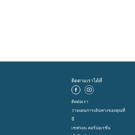
ติดตามเราได้ที่
ติดต่อเรา
วางแผนการเดินทางของคุณที่
นี่
เชฟรอน คอร์ปอเรชั่น