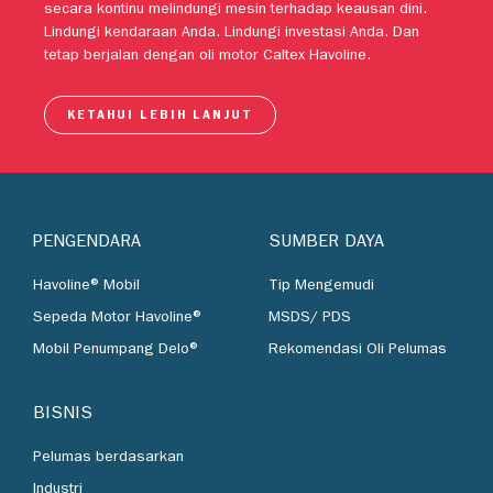
motor tingkat lanjut Caltex Havoline telah dipercaya untuk
secara kontinu melindungi mesin terhadap keausan dini.
Lindungi kendaraan Anda. Lindungi investasi Anda. Dan
tetap berjalan dengan oli motor Caltex Havoline.
KETAHUI LEBIH LANJUT
PENGENDARA
SUMBER DAYA
Havoline® Mobil
Tip Mengemudi
Sepeda Motor Havoline®
MSDS/ PDS
Mobil Penumpang Delo®
Rekomendasi Oli Pelumas
BISNIS
Pelumas berdasarkan