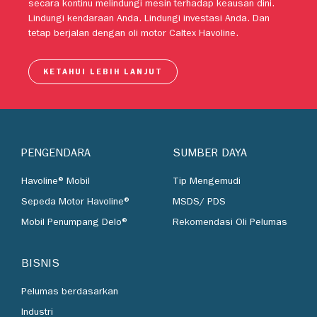
motor tingkat lanjut Caltex Havoline telah dipercaya untuk
secara kontinu melindungi mesin terhadap keausan dini.
Lindungi kendaraan Anda. Lindungi investasi Anda. Dan
tetap berjalan dengan oli motor Caltex Havoline.
KETAHUI LEBIH LANJUT
PENGENDARA
SUMBER DAYA
Havoline® Mobil
Tip Mengemudi
Sepeda Motor Havoline®
MSDS/ PDS
Mobil Penumpang Delo®
Rekomendasi Oli Pelumas
BISNIS
Pelumas berdasarkan