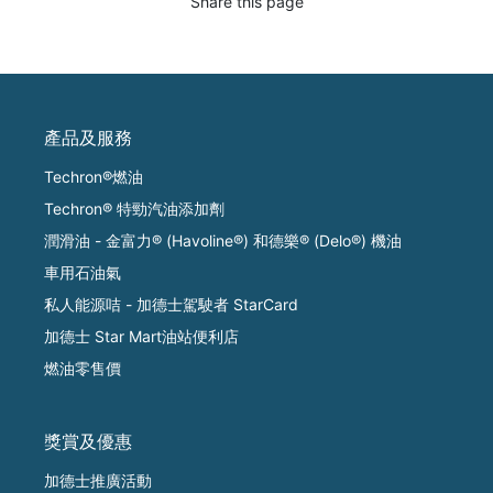
Share this page
產品及服務
Techron®燃油
Techron® 特勁汽油添加劑
潤滑油 - 金富力® (Havoline®) 和德樂® (Delo®) 機油
車用石油氣
私人能源咭 - 加德士駕駛者 StarCard
加德士 Star Mart油站便利店
燃油零售價
獎賞及優惠
加德士推廣活動