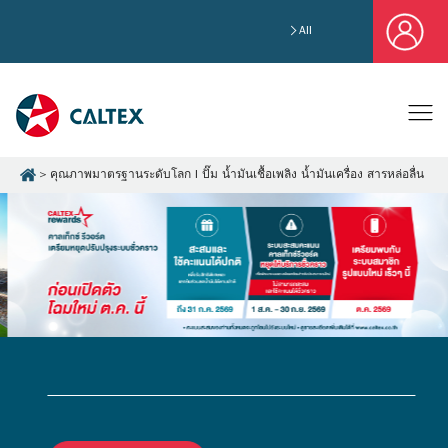
All
คุณภาพมาตรฐานระดับโลก l ปั๊ม น้ำมันเชื้อเพลิง น้ำมันเครื่อง สารหล่อลื่น