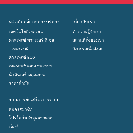
ผลิตภัณฑ์และการบริการ
เกี่ยวกับเรา
เทคโนโลยีเทครอน
ทำความรู้จักเรา
คาลเท็กซ์ พาวเวอร์ ดีเซล
สถานที่ตั้งของเรา
+เทครอนดี
กิจกรรมเพื่อสังคม
คาลเท็กซ์ B10
เทครอน® คอนเซนเทรท
น้ำมันเครื่องคุณภาพ
ราคาน้ำมัน
รายการส่งเสริมการขาย
สมัครสมาชิก
โปรโมชั่นล่าสุดจากคาล
เท็กซ์