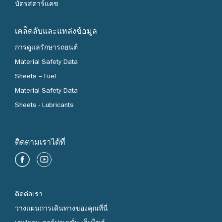
บัตรสตาร์แคช
เคล็ดลับและแหล่งข้อมูล
การดูแลรักษารถยนต์
Material Safety Data
Sheets – Fuel
Material Safety Data
Sheets - Lubricants
ติดตามเราได้ที่
ติดต่อเรา
วางแผนการเดินทางของคุณที่นี่