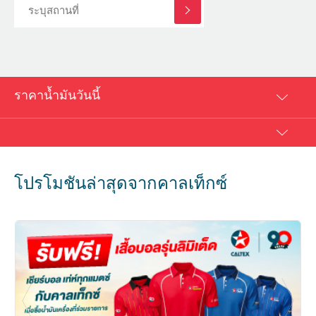
ราคาน้ำมันวันนี้
โปรโมชันล่าสุดจากคาลเท็กซ์