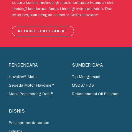
motor tingkat lanjut Caltex Havoline telah dipercaya untuk
secara kontinu melindungi mesin terhadap keausan dini.
Lindungi kendaraan Anda. Lindungi investasi Anda. Dan
tetap berjalan dengan oli motor Caltex Havoline.
KETAHUI LEBIH LANJUT
PENGENDARA
SUMBER DAYA
Havoline® Mobil
Tip Mengemudi
Sepeda Motor Havoline®
MSDS/ PDS
Mobil Penumpang Delo®
Rekomendasi Oli Pelumas
BISNIS
Pelumas berdasarkan