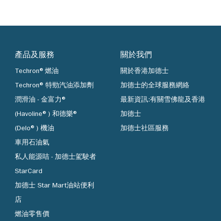
產品及服務
關於我們
Techron®燃油
關於香港加德士
Techron® 特勁汽油添加劑
加德士的全球服務網絡
潤滑油 - 金富力®
最新資訊:有關雪佛龍及香港
(Havoline®) 和德樂®
加德士
(Delo®) 機油
加德士社區服務
車用石油氣
私人能源咭 - 加德士駕駛者
StarCard
加德士 Star Mart油站便利
店
燃油零售價