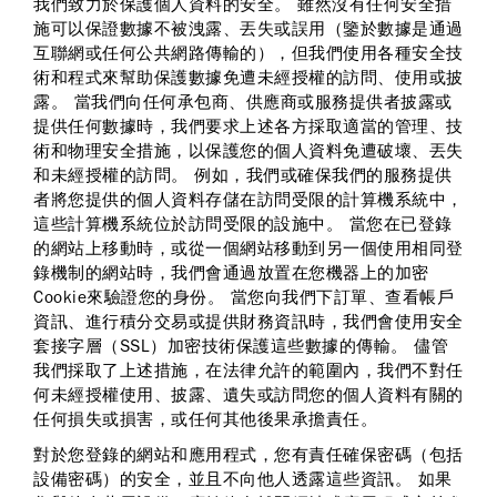
我們致力於保護個人資料的安全。 雖然沒有任何安全措
施可以保證數據不被洩露、丟失或誤用（鑒於數據是通過
互聯網或任何公共網路傳輸的），但我們使用各種安全技
術和程式來幫助保護數據免遭未經授權的訪問、使用或披
露。 當我們向任何承包商、供應商或服務提供者披露或
提供任何數據時，我們要求上述各方採取適當的管理、技
術和物理安全措施，以保護您的個人資料免遭破壞、丟失
和未經授權的訪問。 例如，我們或確保我們的服務提供
者將您提供的個人資料存儲在訪問受限的計算機系統中，
這些計算機系統位於訪問受限的設施中。 當您在已登錄
的網站上移動時，或從一個網站移動到另一個使用相同登
錄機制的網站時，我們會通過放置在您機器上的加密
Cookie來驗證您的身份。 當您向我們下訂單、查看帳戶
資訊、進行積分交易或提供財務資訊時，我們會使用安全
套接字層（SSL）加密技術保護這些數據的傳輸。 儘管
我們採取了上述措施，在法律允許的範圍內，我們不對任
何未經授權使用、披露、遺失或訪問您的個人資料有關的
任何損失或損害，或任何其他後果承擔責任。
對於您登錄的網站和應用程式，您有責任確保密碼（包括
設備密碼）的安全，並且不向他人透露這些資訊。 如果