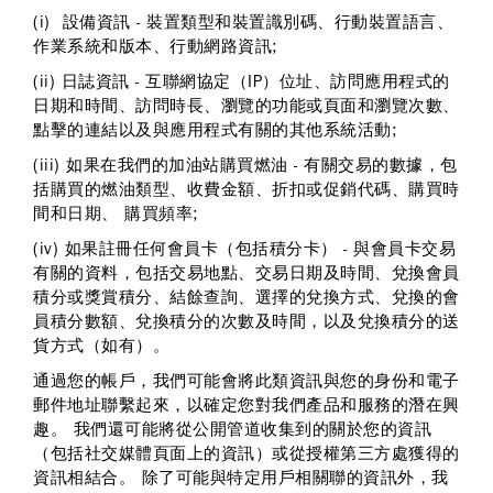
(i) 設備資訊 - 裝置類型和裝置識別碼、行動裝置語言、
作業系統和版本、行動網路資訊;
(ii) 日誌資訊 - 互聯網協定（IP）位址、訪問應用程式的
日期和時間、訪問時長、瀏覽的功能或頁面和瀏覽次數、
點擊的連結以及與應用程式有關的其他系統活動;
(iii) 如果在我們的加油站購買燃油 - 有關交易的數據，包
括購買的燃油類型、收費金額、折扣或促銷代碼、購買時
間和日期、 購買頻率;
(iv) 如果註冊任何會員卡（包括積分卡） - 與會員卡交易
有關的資料，包括交易地點、交易日期及時間、兌換會員
積分或獎賞積分、結餘查詢、選擇的兌換方式、兌換的會
員積分數額、兌換積分的次數及時間，以及兌換積分的送
貨方式（如有）。
通過您的帳戶，我們可能會將此類資訊與您的身份和電子
郵件地址聯繫起來，以確定您對我們產品和服務的潛在興
趣。 我們還可能將從公開管道收集到的關於您的資訊
（包括社交媒體頁面上的資訊）或從授權第三方處獲得的
資訊相結合。 除了可能與特定用戶相關聯的資訊外，我