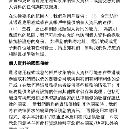
審查和更正通過應用程式收集的個人資料，或提交您對個
人資料的任何詢問或疑慮。
在法律要求的範圍內，我們為用戶提供：（i） 合理訪問
其通過應用程式或在其帳戶中提供的個人資訊的途徑;
（ii） 查看、更正和刪除此類個人資訊的能力。 為説明
保護您的私隱，我們可能會在允許您訪問個人資料前採取
措施驗證您的身份。 如果您的郵寄地址、電話號碼或電
子郵件位址有任何變更，請通知我們，幫助我們保持您的
相關數據準確無誤。
個人資料的國際傳輸
通過應用程式或您的帳戶收集的個人資料可能會在香港或
泰國或我們或我們的關聯公司或與與我們有關聯關係的公
司或（在我們聘請服務提供者提供某些服務的情況下）其
服務提供者設有設施的任何其他國家儲存和處理，包括可
能沒有與您最初提供資訊的國家的法律類似的數據保護法
律的國家。 當我們將您的資訊傳輸到其他國家時，我們
將在法律要求的範圍內保護您的資訊。 選擇使用本應用
程式、參與本計劃和/或通過本應用程式提供數據，即表
示您同意將任何此類資訊轉移至您所在國家/地區以外的