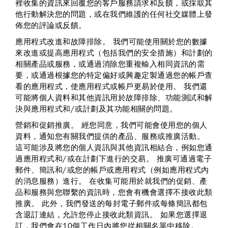
裡收集的資訊來回覆您的客戶服務請求和反饋，或採取其
他行動解決您的問題，或在我們維護的任何社交媒體上發
佈您的評論或反饋。
應用程式改進和故障排除
。 我們可能使用關於您的數據
來改進或提高應用程式（包括我們的安全措施）和計劃的
相關產品或服務，或通過消除您重複輸入相同資訊的需
要，或通過根據您的特定偏好或興趣定製通過您的帳戶查
看的應用程式，使應用程式或帳戶更易於使用。 我們還
可能將個人資料和其他資訊用於故障排除、功能測試和解
決與應用程式和/或計劃及其功能相關的問題。
營銷和促銷推廣
。 經您同意，我們可能會使用您的個人
資料，通知您有關我們提供的產品、服務或推廣活動。
這可能涉及將您的個人資訊與其他資訊相結合，例如您通
過應用程式和/或在計劃下進行的交易。 推廣可通過電子
郵件、簡訊和/或您的帳戶或應用程式（例如應用程式內
的消息服務）進行。 在收集可能用於就我們的促銷、產
品和服務與您聯繫的資訊時，您會有機會選擇不接收此類
推廣。 此外，我們發送的每封電子郵件或每條簡訊都包
含退訂連結，允許您停止接收此類資訊。 如果您選擇退
訂，我們會在10個工作日內將您從相關名單中移除。