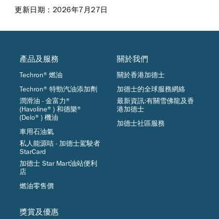
更新日期：2026年7月27日
產品及服務
關於我們
Techron®燃油
關於香港加德士
Techron® 特勁汽油添加劑
加德士的全球服務網絡
潤滑油 - 金富力®
最新資訊:有關雪佛龍及香
(Havoline®) 和德樂®
港加德士
(Delo®) 機油
加德士社區服務
車用石油氣
私人能源咭 - 加德士駕駛者
StarCard
加德士 Star Mart油站便利
店
燃油零售價
獎賞及優惠