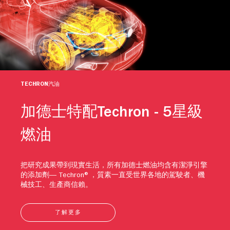
TECHRON汽油
加德士特配Techron - 5星級
燃油
把研究成果帶到現實生活，所有加德士燃油均含有潔淨引擎
的添加劑— Techron®，質素一直受世界各地的駕駛者、機
械技工、生產商信賴。
了解更多