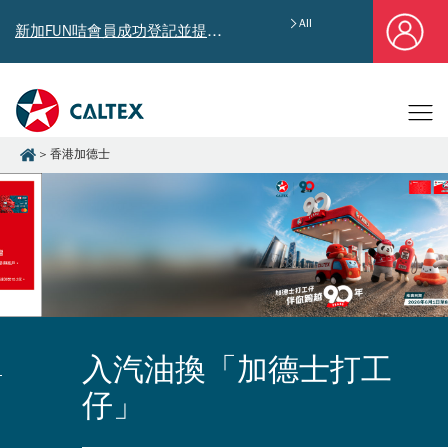
All
新加FUN咭會員成功登記並提供郵寄地址，即享獨家迎新汽油優惠券禮總值HK$4,640!
香港加德士
入汽油換「加德士打工
仔」