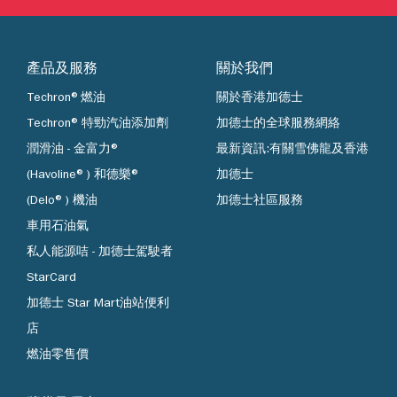
產品及服務
關於我們
Techron®燃油
關於香港加德士
Techron® 特勁汽油添加劑
加德士的全球服務網絡
潤滑油 - 金富力®
最新資訊:有關雪佛龍及香港
(Havoline®) 和德樂®
加德士
(Delo®) 機油
加德士社區服務
車用石油氣
私人能源咭 - 加德士駕駛者
StarCard
加德士 Star Mart油站便利
店
燃油零售價