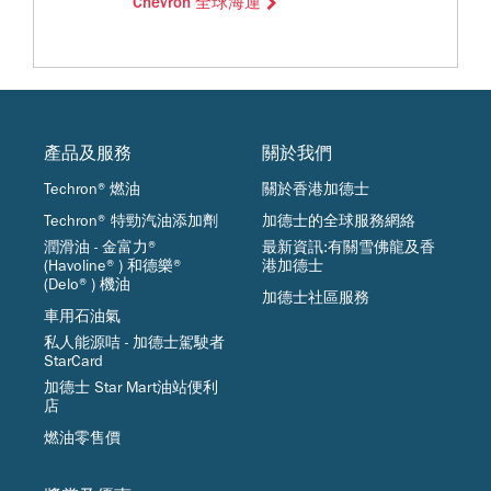
Chevron 全球海運
產品及服務
關於我們
Techron®燃油
關於香港加德士
Techron® 特勁汽油添加劑
加德士的全球服務網絡
潤滑油 - 金富力®
最新資訊:有關雪佛龍及香
(Havoline®) 和德樂®
港加德士
(Delo®) 機油
加德士社區服務
車用石油氣
私人能源咭 - 加德士駕駛者
StarCard
加德士 Star Mart油站便利
店
燃油零售價