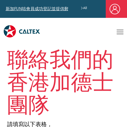
新加FUN咭會員成功登記並提供郵寄地址，即享獨家迎新汽油優惠券禮
All
聯絡我們的
香港加德士
團隊
請填寫以下表格，