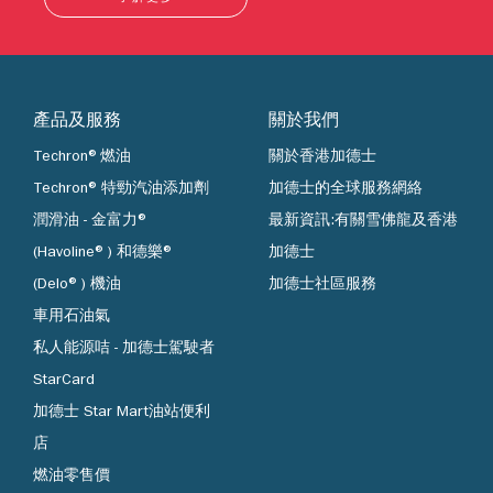
產品及服務
關於我們
Techron®燃油
關於香港加德士
Techron® 特勁汽油添加劑
加德士的全球服務網絡
潤滑油 - 金富力®
最新資訊:有關雪佛龍及香港
(Havoline®) 和德樂®
加德士
(Delo®) 機油
加德士社區服務
車用石油氣
私人能源咭 - 加德士駕駛者
StarCard
加德士 Star Mart油站便利
店
燃油零售價