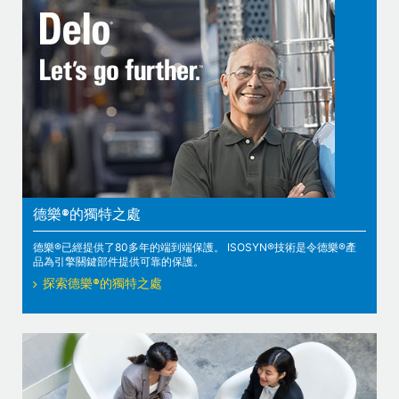
德樂®的獨特之處
德樂®已經提供了80多年的端到端保護。 ISOSYN®技術是令德樂®產
品為引擎關鍵部件提供可靠的保護。
探索德樂®的獨特之處