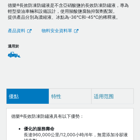
德樂®長效防凍防鏽液是不含亞硝酸鹽的長效防凍防鏽液，專為
輕型柴油車輛和設備設計，使用羧酸鹽腐蝕抑製劑配製。
提供產品分別為濃縮液、冰點為-36°C和-45°C的稀釋液。
產品資料
物料安全資料單
適用於
優點
特性
适用范围
德樂®長效防凍防鏽液具有以下優勢：
優化的服務壽命
長達960,000公里/12,000小時/6年，無需添加冷卻液