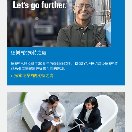
德樂®的獨特之處
德樂®已經提供了80多年的端到端保護。 ISOSYN®技術是令德樂®產
品為引擎關鍵部件提供可靠的保護。
探索德樂®的獨特之處