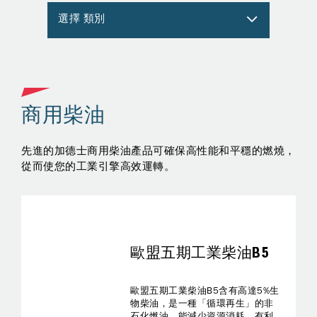
選擇 類別
商用柴油
輪機
先進的加德士商用柴油產品可確保高性能和平穩的燃燒，
通
從而使您的工業引擎高效運轉。
設
歐盟五期工業柴油B5
歐盟五期工業柴油B5含有高達5%生
物柴油，是一種「循環再生」的非
石化燃油，能減少資源消耗，有利