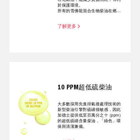
於保護環境。
所有的雪佛龍混合生物柴油在燃油
質量、可靠程度及效能表現上均達
到雪佛龍燃油的最高標準，並嚴格
了解更多
遵循原始設備製造商(OEM)準則。
10 PPM超低硫柴油
大多數採用先進排氣後處理技術的
新型柴油引擎對硫磺很敏感，因此
加德士提供低至百萬分之十 (ppm)
的超低硫磺含量柴油，「綠色」環
保與清潔兼備。