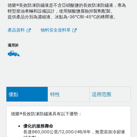
德樂®長效防凍防鏽液是不含亞硝酸鹽的長效防凍防鏽液，專為
輕型柴油車輛和設備設計，使用羧酸鹽腐蝕抑製劑配製。
提供產品分別為濃縮液、冰點為-36°C和-45°C的稀釋液。
產品資料
物料安全資料單
適用於
優點
特性
适用范围
德樂®長效防凍防鏽液具有以下優勢：
優化的服務壽命
長達960,000公里/12,000小時/6年，無需添加冷卻液