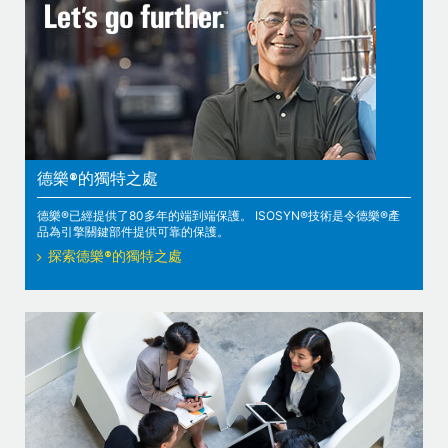
德樂®的獨特之處
德樂®已經提供了80多年的端到端保護。 ISOSYN®技術是令德樂®產
品為引擎關鍵部件提供可靠的保護。
探索德樂®的獨特之處