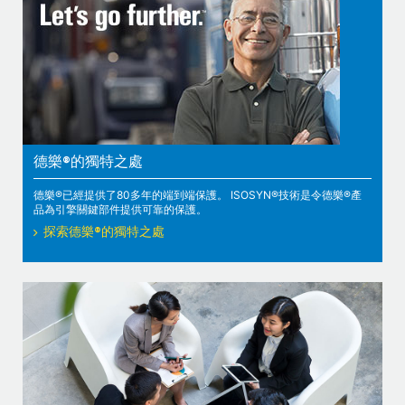
德樂®的獨特之處
德樂®已經提供了80多年的端到端保護。 ISOSYN®技術是令德樂®產
品為引擎關鍵部件提供可靠的保護。
探索德樂®的獨特之處