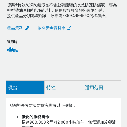
德樂®長效防凍防鏽液是不含亞硝酸鹽的長效防凍防鏽液，專為
輕型柴油車輛和設備設計，使用羧酸鹽腐蝕抑製劑配製。
提供產品分別為濃縮液、冰點為-36°C和-45°C的稀釋液。
產品資料
物料安全資料單
適用於
優點
特性
适用范围
德樂®長效防凍防鏽液具有以下優勢：
優化的服務壽命
長達960,000公里/12,000小時/6年，無需添加冷卻液