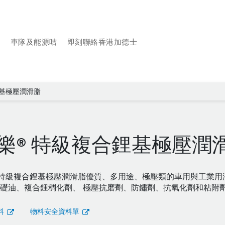
品
車隊及能源咭
即刻聯絡香港加德士
基極壓潤滑脂
樂®特級複合鋰基極壓潤
特級複合鋰基極壓潤滑脂優質、多用途、極壓類的車用與工業用潤滑脂
礎油、複合鋰稠化劑、 極壓抗磨劑、防鏽劑、抗氧化劑和粘附劑
料
物料安全資料單