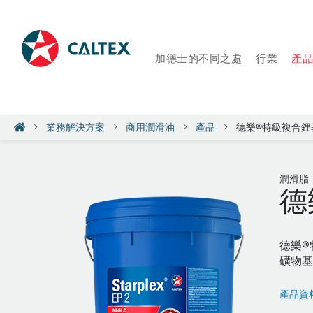
加德士的不同之處
行業
產
業務解決方案
商用潤滑油
產品
德樂®特級複合鋰
潤滑脂
德
德樂®
礦物基
產品資