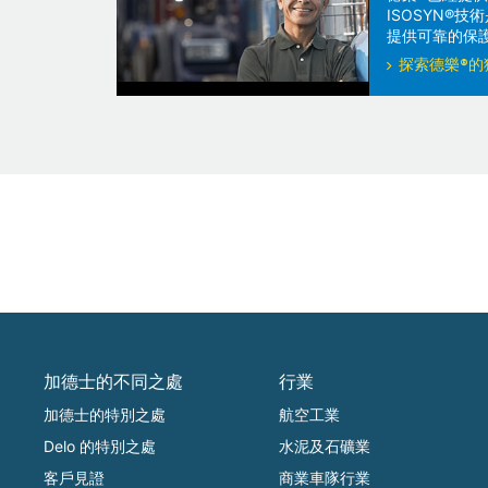
ISOSYN®
提供可靠的保
探索德樂®的
加德士的不同之處
行業
加德士的特別之處
航空工業
Delo 的特別之處
水泥及石礦業
客戶見證
商業車隊行業