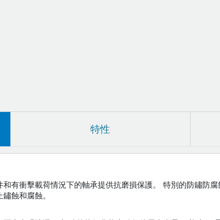
特性
件和有衝擊載荷情況下的軸承提供抗磨損保護。 特別的防鏽防腐
止鏽蝕和腐蝕。