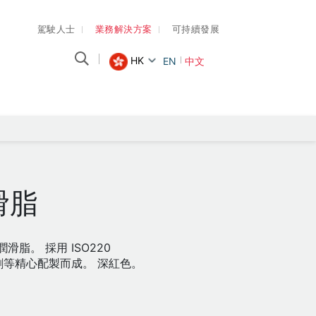
駕駛人士
業務解決方案
可持續發展
HK
EN
中文
滑脂
。 採用 ISO220
等精心配製而成。 深紅色。