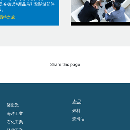
技術是令德樂®產品為引擎關鍵部件
護。
獨特之處
Share this page
產品
製造業
燃料
海洋工業
潤滑油
石化工業