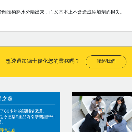
分離技術將水分離出來，而又基本上不會造成添加劑的損失。
想透過加德士優化您的業務嗎？
聯絡我們
特之處
了80多年的端到端保護。
技術是令德樂®產品為引擎關鍵部件
護。
獨特之處