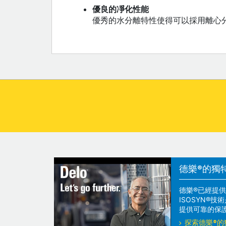
優良的凈化性能
優秀的水分離特性使得可以採用離心
德樂®的獨
德樂®已經提供
ISOSYN®
提供可靠的保
探索德樂®的