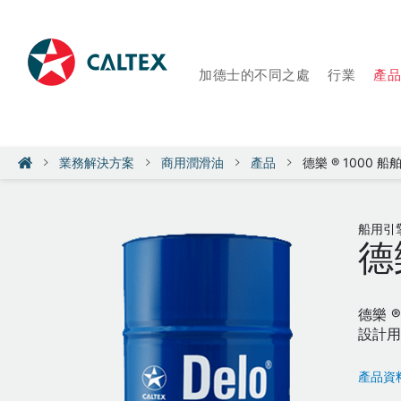
加德士的不同之處
行業
產
業務解決方案
商用潤滑油
產品
德樂 ® 1000 船
船用引
德
德樂 
設計用
產品資