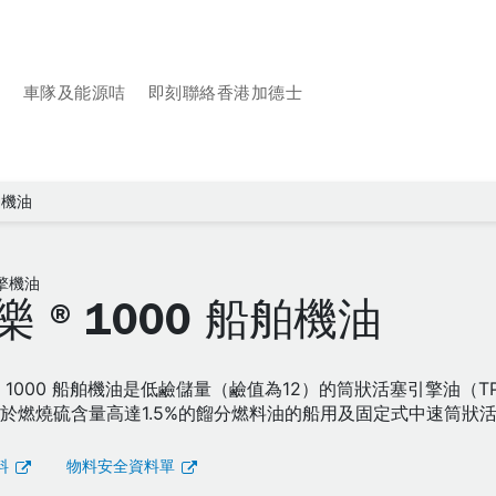
品
車隊及能源咭
即刻聯絡香港加德士
舶機油
擎機油
樂 ® 1000 船舶機油
® 1000 船舶機油是低鹼儲量（鹼值為12）的筒狀活塞引擎油（T
於燃燒硫含量高達1.5%的餾分燃料油的船用及固定式中速筒狀
料
物料安全資料單