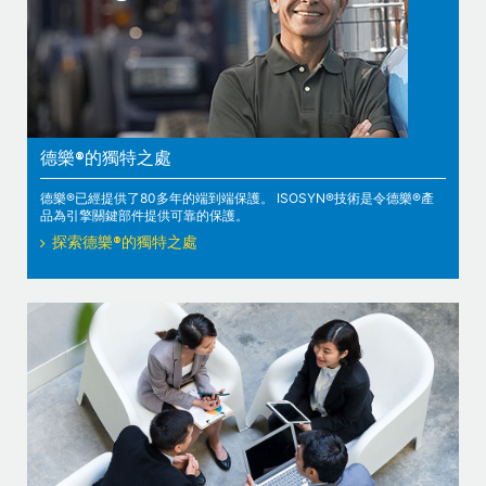
德樂®的獨特之處
德樂®已經提供了80多年的端到端保護。 ISOSYN®技術是令德樂®產
品為引擎關鍵部件提供可靠的保護。
探索德樂®的獨特之處