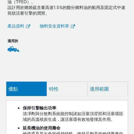
油（TPEO）。
設計用於燃燒硫含量高達1.5%的餾分燃料油的船用及固定式中速
筒狀活塞引擎的潤滑。
產品資料
物料安全資料單
適用於
優點
特性
適用範圍
保持引擎輸出功率
清凈劑與分散劑系統能控制諸如活塞頂背部和活塞環區
域的高溫積炭生成，讓活塞環有效地發揮其作用。
延長機油的使用壽命
鹼值度及其出色的保持特性，維持足夠高的鹼儲量來中