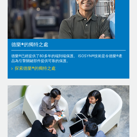
德樂®的獨特之處
德樂®已經提供了80多年的端到端保護。 ISOSYN®技術是令德樂®產
品為引擎關鍵部件提供可靠的保護。
探索德樂®的獨特之處