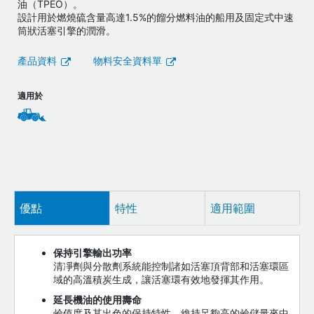
油（TPEO）。
設計用於燃燒硫含量高達1.5%的餾分燃料油的船用及固定式中速
筒狀活塞引擎的潤滑。
產品資料
物料安全資料單
適用於
優點
特性
適用範圍
保持引擎輸出功率
清凈劑與分散劑系統能控制諸如活塞頂背部和活塞環區
域的高溫積炭生成，讓活塞環有效地發揮其作用。
延長機油的使用壽命
鹼值度及其出色的保持特性，維持足夠高的鹼儲量來中