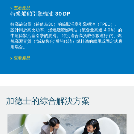
查看產品
特級船舶引擎機油 30 DP
較高鹼儲量（鹼值為30）的筒狀活塞引擎機油（TPEO）。
設計用於高比功率、燃燒殘渣燃料油（硫含量高達 4.0%）的
中速筒狀活塞引擎的潤滑。 特別適合高負載係數運行 的、燃
燒高瀝青質（“減粘裂化”后的殘渣）燃料油的船用或固定式應
用場合。
查看產品
加德士的綜合解決方案