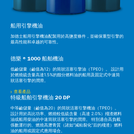
船用引擎機油
加德士船用引擎機油配製用於高鹽度條件，並確保重型引擎的
最高性能和卓越的可靠性。
德樂 ® 1000 船舶機油
低鹼儲量（鹼值為12）的筒狀活塞引擎油（TPEO）。 設計用
於燃燒硫含量高達1.5%的餾分燃料油的船用及固定式中速筒
狀活塞引擎的潤滑。
查看產品
特級船舶引擎機油 20 DP
中等鹼儲量（鹼值為20）的筒狀活塞引擎機油（TPEO）。
設計用於高比功率、燃燒較低硫含量（高達 2.0%）殘渣燃料
油或船用柴油的中速筒狀活塞引擎的潤滑。 特別適合高負載
係數運行的、燃燒高瀝青質（諸如“減粘裂化”后的殘渣）燃料
油的船用或固定式應用場合。