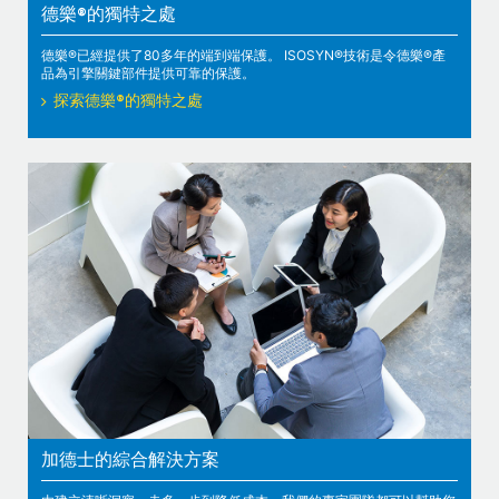
德樂®的獨特之處
德樂®已經提供了80多年的端到端保護。 ISOSYN®技術是令德樂®產
品為引擎關鍵部件提供可靠的保護。
探索德樂®的獨特之處
加德士的綜合解決方案