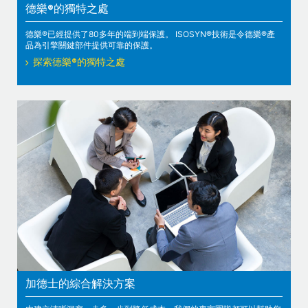
德樂®的獨特之處
德樂®已經提供了80多年的端到端保護。 ISOSYN®技術是令德樂®產
品為引擎關鍵部件提供可靠的保護。
探索德樂®的獨特之處
加德士的綜合解決方案