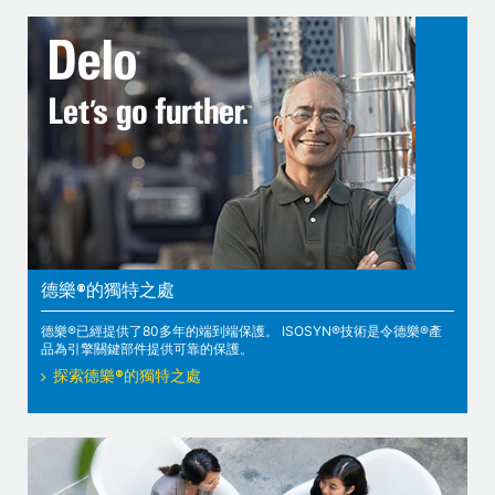
德樂®的獨特之處
德樂®已經提供了80多年的端到端保護。 ISOSYN®技術是令德樂®產
品為引擎關鍵部件提供可靠的保護。
探索德樂®的獨特之處