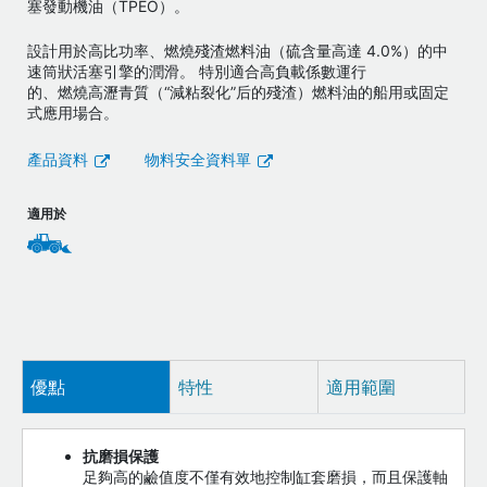
塞發動機油（TPEO）。
設計用於高比功率、燃燒殘渣燃料油（硫含量高達 4.0%）的中
速筒狀活塞引擎的潤滑。 特別適合高負載係數運行
的、燃燒高瀝青質（“減粘裂化”后的殘渣）燃料油的船用或固定
式應用場合。
產品資料
物料安全資料單
適用於
優點
特性
適用範圍
抗磨損保護
足夠高的鹼值度不僅有效地控制缸套磨損，而且保護軸