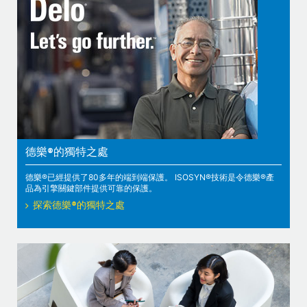
德樂®的獨特之處
德樂®已經提供了80多年的端到端保護。 ISOSYN®技術是令德樂®產
品為引擎關鍵部件提供可靠的保護。
探索德樂®的獨特之處