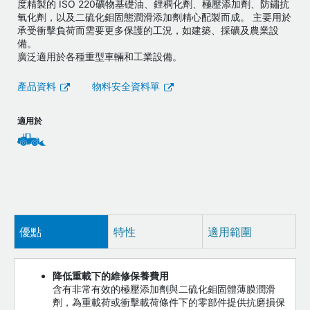
度精製的 ISO 220礦物基礎油、鋰稠化劑、極壓添加劑、防鏽抗
氧化劑，以及二硫化鉬固態潤滑添加劑精心配製而成。 主要用於
承受衝擊負荷而需要更多保護的工況，如建築、採礦及農業設
備。
廣泛適用於各種重型車輛和工業設備。
產品資料
物料安全資料單
適用於
優點
特性
適用範圍
降低重載下的維修保養費用
含有非常有效的極壓添加劑與二硫化鉬固體薄膜潤滑
劑，為重載荷或衝擊載荷條件下的零部件提供抗磨損保