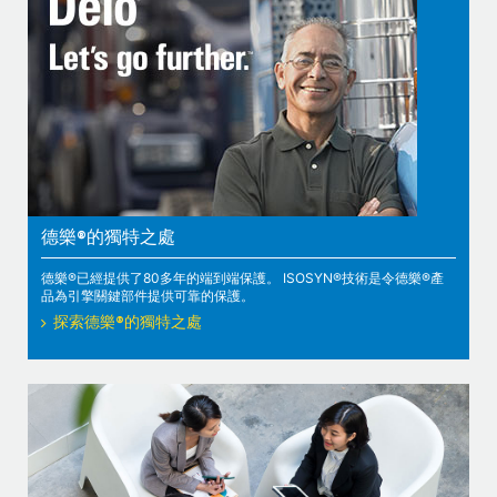
德樂®的獨特之處
德樂®已經提供了80多年的端到端保護。 ISOSYN®技術是令德樂®產
品為引擎關鍵部件提供可靠的保護。
探索德樂®的獨特之處