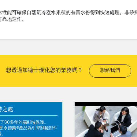
水性能可確保自蒸氣冷凝水累積的有害水份得到快速處理。非矽
可靠地運作。
想透過加德士優化您的業務嗎？
聯絡我們
特之處
了80多年的端到端保護。
技術是令德樂®產品為引擎關鍵部件
護。