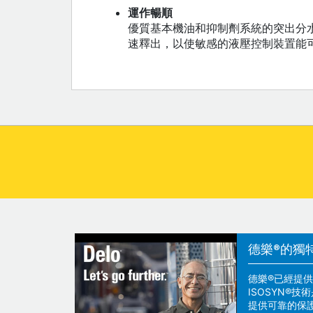
運作暢順
優質基本機油和抑制劑系統的突出分
速釋出，以使敏感的液壓控制裝置能
德樂®的獨
德樂®已經提供
ISOSYN®
提供可靠的保