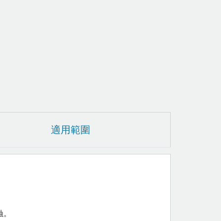
適用範圍
蝕。