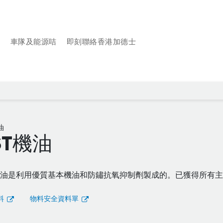
品
車隊及能源咭
即刻聯絡香港加德士
油
ST機油
機油是利用優質基本機油和防鏽抗氧抑制劑製成的。已獲得所有
料
物料安全資料單