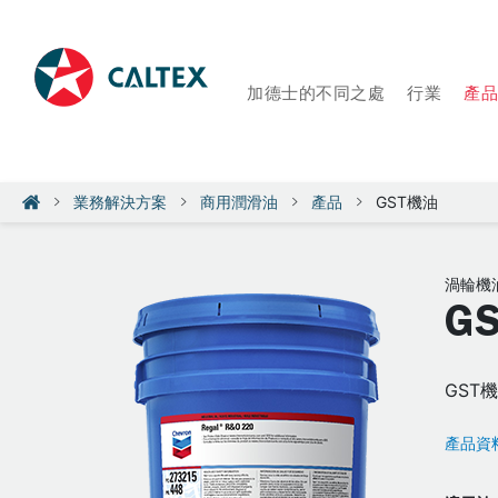
加德士的不同之處
行業
產
業務解決方案
商用潤滑油
產品
GST機油
渦輪機
G
GST
產品資