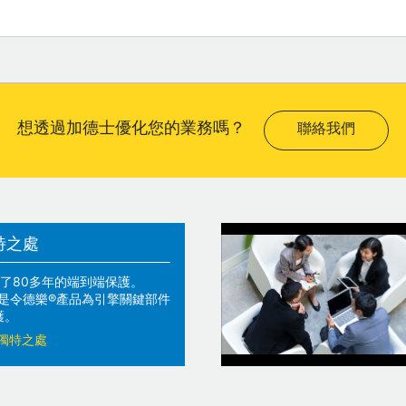
想透過加德士優化您的業務嗎？
聯絡我們
特之處
了80多年的端到端保護。
技術是令德樂®產品為引擎關鍵部件
護。
獨特之處