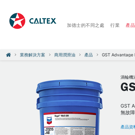
加德士的不同之處
行業
產
業務解決方案
商用潤滑油
產品
GST Advantag
渦輪機
G
GST
無故
產品資