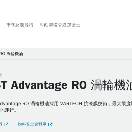
品
車隊及能源咭
即刻聯絡香港加德士
e RO 渦輪機油
油
ST Advantage RO 渦輪機
 Advantage RO 渦輪機油採用 VARTECH 抗漆膜技術
障地運行。
料
物料安全資料單