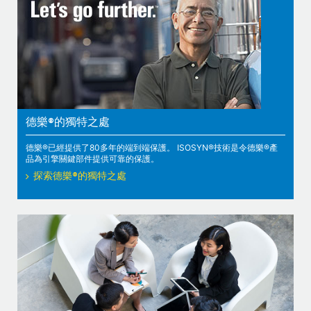
德樂®的獨特之處
德樂®已經提供了80多年的端到端保護。 ISOSYN®技術是令德樂®產
品為引擎關鍵部件提供可靠的保護。
探索德樂®的獨特之處