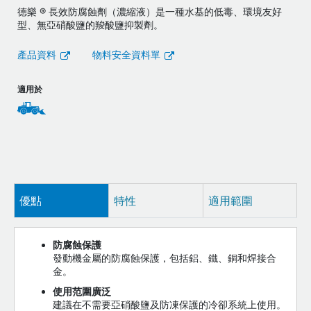
德樂 ® 長效防腐蝕劑（濃縮液）是一種水基的低毒、環境友好
型、無亞硝酸鹽的羧酸鹽抑製劑。
產品資料
物料安全資料單
適用於
優點
特性
適用範圍
防腐蝕保護
發動機金屬的防腐蝕保護，包括鋁、鐵、銅和焊接合
金。
使用范圍廣泛
建議在不需要亞硝酸鹽及防凍保護的冷卻系統上使用。