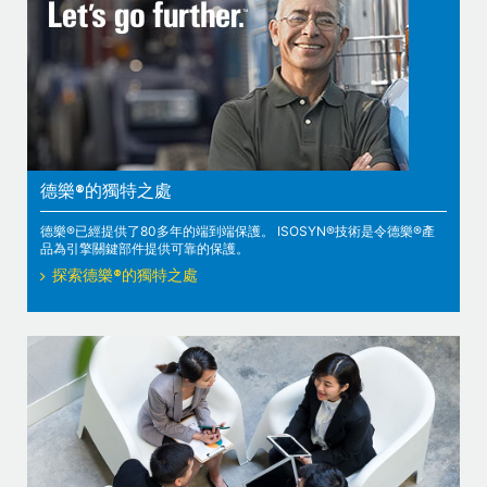
德樂®的獨特之處
德樂®已經提供了80多年的端到端保護。 ISOSYN®技術是令德樂®產
品為引擎關鍵部件提供可靠的保護。
探索德樂®的獨特之處