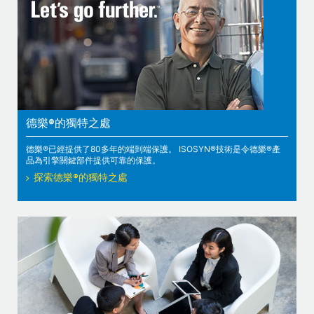
德樂®的獨特之處
德樂®已經提供了80多年的端到端保護。 ISOSYN®技術是令德樂®產
品為引擎關鍵部件提供可靠的保護。
探索德樂®的獨特之處