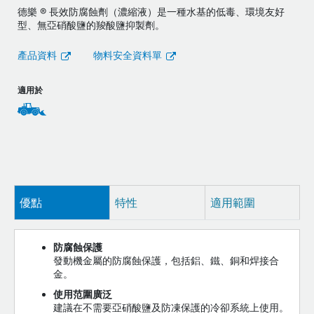
德樂 ® 長效防腐蝕劑（濃縮液）是一種水基的低毒、環境友好
型、無亞硝酸鹽的羧酸鹽抑製劑。
產品資料
物料安全資料單
適用於
優點
特性
適用範圍
防腐蝕保護
發動機金屬的防腐蝕保護，包括鋁、鐵、銅和焊接合
金。
使用范圍廣泛
建議在不需要亞硝酸鹽及防凍保護的冷卻系統上使用。