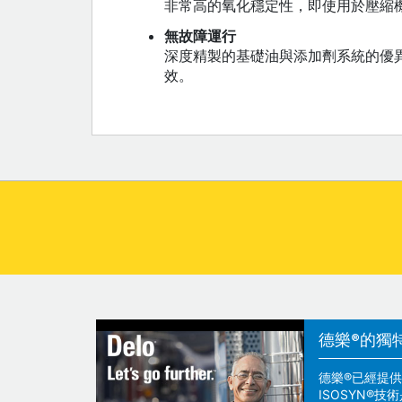
非常高的氧化穩定性，即使用於壓縮
無故障運行
深度精製的基礎油與添加劑系統的優
效。
德樂®的獨
德樂®已經提供
ISOSYN®