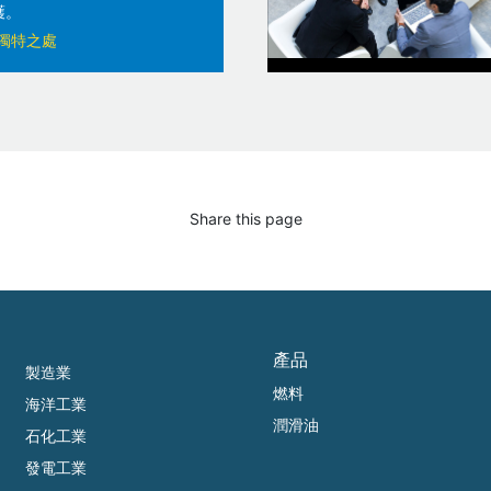
護。
獨特之處
Share this page
產品
製造業
燃料
海洋工業
潤滑油
石化工業
發電工業