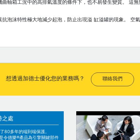
機曲軸箱工況中的高排氣溫度的條件下，也不易發生變質。 這無
異抗泡沫特性極大地減少起泡，防止出現溢 缸溢罐的現象。 空
想透過加德士優化您的業務嗎？
聯絡我們
特之處
了80多年的端到端保護。
技術是令德樂®產品為引擎關鍵部件