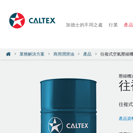
加德士的不同之處
行業
產
業務解決方案
商用潤滑油
產品
往複式空氣壓縮
壓縮機
往
往複式
產品資