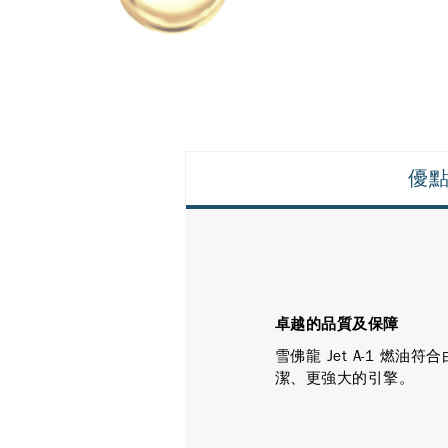
優
卓越的品質及保障
雪佛龍 Jet A-1 
潔、更強大的引擎。