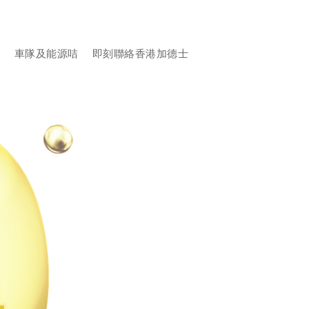
品
車隊及能源咭
即刻聯絡香港加德士