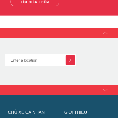
Chinh Phục Động Cơ với Công Nghệ C.O.R.E + + và
ZoomTech
TÌM HIỂU THÊM