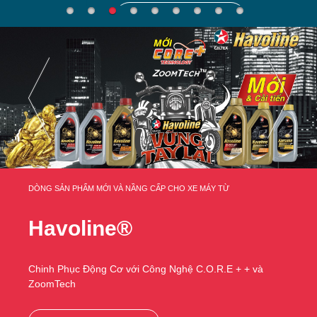
TÌM HIỂU THÊM
DÒNG SẢN PHẨM MỚI VÀ NẦNG CẤP CHO XE MÁY TỪ
Havoline®