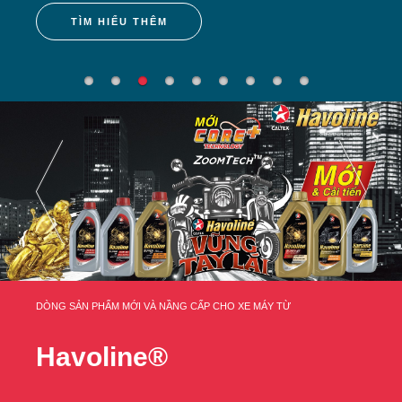
TÌM HIỂU THÊM
DÒNG SẢN PHẨM MỚI VÀ NẦNG CẤP CHO XE MÁY TỪ
Havoline®