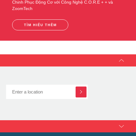
Chinh Phục Động Cơ với Công Nghệ C.O.R.E + + và
ZoomTech
TÌM HIỂU THÊM