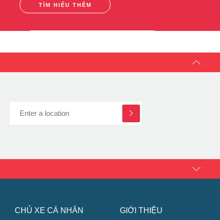
Chinh Phục Động Cơ với Công Nghệ C.O.R.E + + và
ZoomTech
TÌM HIỂU THÊM