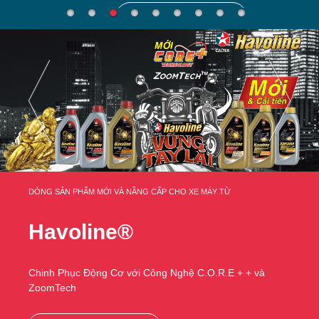
TÌM HIỂU THÊM
DÒNG SẢN PHẨM MỚI VÀ NẦNG CẤP CHO XE MÁY TỪ
Havoline®