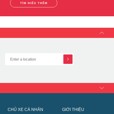
Chinh Phục Động Cơ với Công Nghệ C.O.R.E + + và
ZoomTech
TÌM HIỂU THÊM