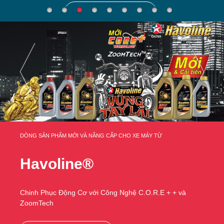
TÌM HIỂU THÊM
DÒNG SẢN PHẨM MỚI VÀ NẦNG CẤP CHO XE MÁY TỪ
Havoline®