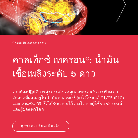
น้ำมันเชื้อเพลิงเทครอน
คาลเท็กซ์ เทครอน®: น้ำมัน
เชื้อเพลิงระดับ 5 ดาว
จากห้องปฏิบัติการสู่รถยนต์ของคุณ เทครอน® สารทำความ
สะอาดที่ผสมอยู่ในน้ำมันคาลเท็กซ์ (แก๊สโซฮอล์ 91/95 (E10)
และ เบนซิน 95 ซึ่งได้รับความไว้วางใจจากผู้ใช้รถ ช่างยนต์
และผู้ผลิตทั่วโลก
ดูรายละเอียดเพิ่มเติม