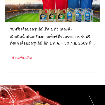
รับฟรี! เสื้อบอลรุ่นลิมิเต็ด 1 ตัว (คละสี)
เมื่อเติมน้ำมันเครื่องคาลเท็กซ์ที่ร่วมรายการ รับฟรี
ตั้งแต่ เสื้อบอลรุ่นลิมิเต็ด 1 ก.ค. – 30 ก.ย. 2569 นี้...
อ่านเพิ่มเติม