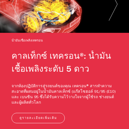
น้ำมันเชื้อเพลิงเทครอน
คาลเท็กซ์ เทครอน®: น้ำมัน
เชื้อเพลิงระดับ 5 ดาว
จากห้องปฏิบัติการสู่รถยนต์ของคุณ เทครอน® สารทำความ
สะอาดที่ผสมอยู่ในน้ำมันคาลเท็กซ์ (แก๊สโซฮอล์ 91/95 (E10)
และ เบนซิน 95 ซึ่งได้รับความไว้วางใจจากผู้ใช้รถ ช่างยนต์
และผู้ผลิตทั่วโลก
ดูรายละเอียดเพิ่มเติม