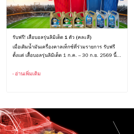
รับฟรี! เสื้อบอลรุ่นลิมิเต็ด 1 ตัว (คละสี)
เมื่อเติมน้ำมันเครื่องคาลเท็กซ์ที่ร่วมรายการ รับฟรี
ตั้งแต่ เสื้อบอลรุ่นลิมิเต็ด 1 ก.ค. – 30 ก.ย. 2569 นี้...
อ่านเพิ่มเติม